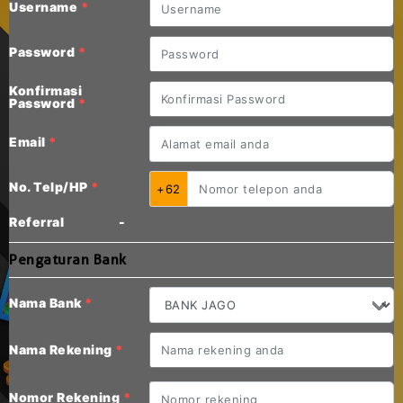
Username
*
Password
*
Konfirmasi
Password
*
Email
*
No. Telp/HP
*
+62
Referral
-
Pengaturan Bank
Nama Bank
*
Nama Rekening
*
Nomor Rekening
*